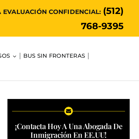
(512)
A EVALUACIÓN CONFIDENCIAL:
768-9395
SOS
BUS SIN FRONTERAS
¡Contacta Hoy A Una Abogada De
Inmigración En EE.UU!