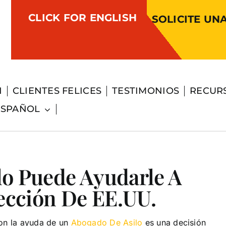
CLICK FOR ENGLISH
SOLICITE UN
N
CLIENTES FELICES
TESTIMONIOS
RECUR
ESPAÑOL
lo Puede Ayudarle A
ección De EE.UU.
con la ayuda de un
Abogado De Asilo
es una decisión