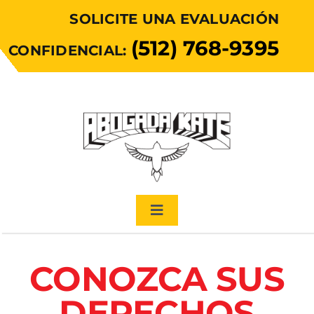
Skip
SOLICITE UNA EVALUACIÓN
to
(512) 768-9395
content
CONFIDENCIAL:
Toggle
Navigation
Sobre mí
CONOZCA SUS
Mi misión
DERECHOS