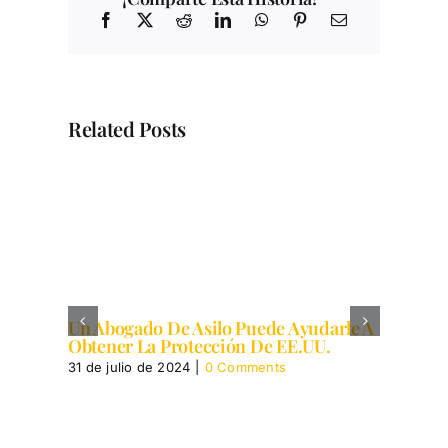
Related Posts
Un Abogado De Asilo Puede Ayudarle A
Un
Obtener La Protección De EE.UU.
La
31 de julio de 2024
|
0 Comments
31 