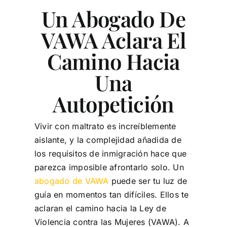
Un Abogado De
Mi misión
VAWA Aclara El
Clientes felices
Camino Hacia
Testimonios
Una
Autopetición
Recursos
Vivir con maltrato es increíblemente
Bus Sin Fronteras
aislante, y la complejidad añadida de
los requisitos de inmigración hace que
Contáctenos
parezca imposible afrontarlo solo. Un
abogado de VAWA
puede ser tu luz de
Español
guía en momentos tan difíciles. Ellos te
aclaran el camino hacia la Ley de
Violencia contra las Mujeres (VAWA). A